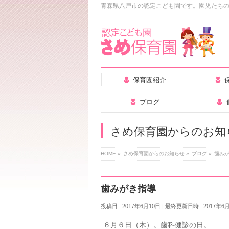
青森県八戸市の認定こども園です。園児たち
保育園紹介
ブログ
さめ保育園からのお知
HOME
»
さめ保育園からのお知らせ
»
ブログ
»
歯み
歯みがき指導
投稿日 : 2017年6月10日
最終更新日時 : 2017年6
６月６日（木）。歯科健診の日。