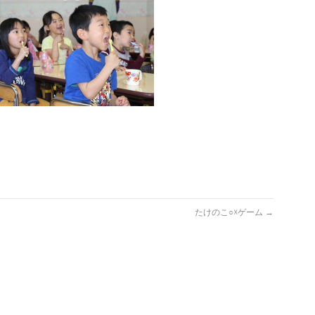
たけのこ○☓ゲーム
→