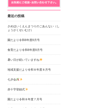
最近の投稿
さめほいくえんまつりのごあんない（し
ょうがくせいむけ）
園だより令和8年度8月号
食育だより令和8年度8月号
暑い日が続いていますね
地域支援だより令和８年度８月号
七夕会
赤十字登録式
園だより令和８年度７月号