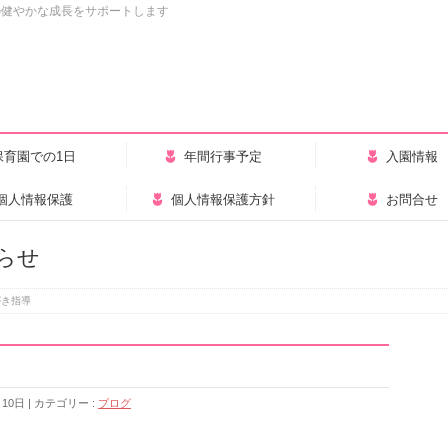
の健やかな成長をサポートします
保育園での1日
年間行事予定
入園情報
個人情報保護
個人情報保護方針
お問合せ
らせ
がき指導
月10日
カテゴリー :
ブログ