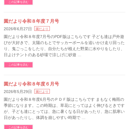
この記事を読む
園だより令和８年度７月号
2026年6月27日
園だより
園だより令和８年度7月号のPDF版はこちらです 子ども達は戸外遊
びが大好きで、太陽のもとでサッカーボールを追いかけ走り回った
り、鬼ごっこをしたり、自分たちが植えた野菜に水やりをしたり、
日よけテントのある砂場で涼しげに砂遊 …
この記事を読む
園だより令和８年度６月号
2026年5月29日
園だより
園だより令和８年度6月号のＰＤＦ版はこちらです まもなく梅雨の
季節になります。この時期は、草花にとってはよく伸びるときです
が、子ども達にとっては、急に暑くなる日があったり、急に肌寒い
日があったりし、体調を崩しやすい時期で …
この記事を読む