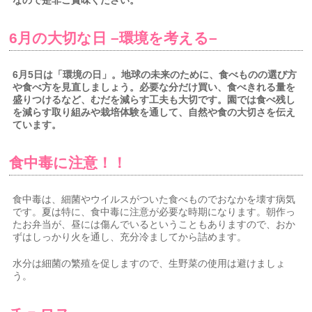
なので是非ご賞味ください。
6
月の大切な日
–
環境を考える
–
6
月
5
日は「環境の日」。地球の未来のために、食べものの選び方
や食べ方を見直しましょう。必要な分だけ買い、食べきれる量を
盛りつける
など、むだを減らす工夫も大切です。園では食べ残し
を減らす取り組みや栽培体験を通して、自然や食の大切さを伝え
ています。
食中毒に注意！！
食中毒は、細菌やウイルスがついた食べものでおなかを壊す病気
です。夏は特に、食中毒に注意が必要な時期になります。朝作っ
たお弁当が、昼には傷んでいるということもありますので、おか
ずはしっかり火を通し、充分冷ましてから詰めます。
水分は細菌の繁殖を促しますので、生野菜の使用は避けましょ
う。