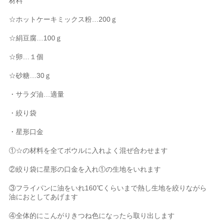
材料
☆ホットケーキミックス粉…200ｇ
☆絹豆腐…100ｇ
☆卵…１個
☆砂糖…30ｇ
・サラダ油…適量
・絞り袋
・星形口金
①☆の材料を全てボウルに入れよく混ぜ合わせます
②絞り袋に星形の口金を入れ①の生地をいれます
③フライパンに油をいれ160℃くらいまで熱し生地を絞りながら
油におとしてあげます
④全体的にこんがりきつね色になったら取り出します