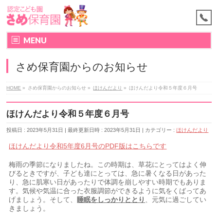
MENU
さめ保育園からのお知らせ
HOME
»
さめ保育園からのお知らせ
»
ほけんだより
»
ほけんだより令和５年度６月号
ほけんだより令和５年度６月号
投稿日 : 2023年5月31日
最終更新日時 : 2023年5月31日
カテゴリー :
ほけんだより
ほけんだより令和5年度6月号のPDF版はこちらです
梅雨の季節になりましたね。この時期は、草花にとってはよく伸
びるときですが、子ども達にとっては、急に暑くなる日があった
り、急に肌寒い日があったりで体調を崩しやすい時期でもありま
す。気候や気温に合った衣服調節ができるように気をくばってあ
げましょう。そして、
睡眠をしっかりととり
、元気に過ごしてい
きましょう。