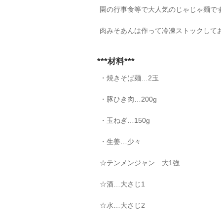
園の行事食等で大人気のじゃじゃ麺で
肉みそあんは作って冷凍ストックして
***材料***
・焼きそば麺…2玉
・豚ひき肉…200g
・玉ねぎ…150g
・生姜…少々
☆テンメンジャン…大1強
☆酒…大さじ1
☆水…大さじ2