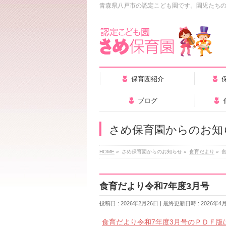
青森県八戸市の認定こども園です。園児たち
保育園紹介
ブログ
さめ保育園からのお知
HOME
»
さめ保育園からのお知らせ
»
食育だより
»
食育だより令和7年度3月号
投稿日 : 2026年2月26日
最終更新日時 : 2026年4
食育だより令和7年度3月号のＰＤＦ版