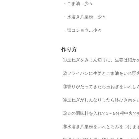
・ごま油…少々
・水溶き片栗粉…少々
・塩コショウ…少々
作り方
①玉ねぎをみじん切りに、生姜は細か
②フライパンに生姜とごま油をいれ弱
③香りがたってきたら玉ねぎをいれし
④玉ねぎがしんなりしたら豚ひき肉を
⑤☆の調味料を入れて3～5分程中火で
⑥水溶き片栗粉をいれとろみをつけま