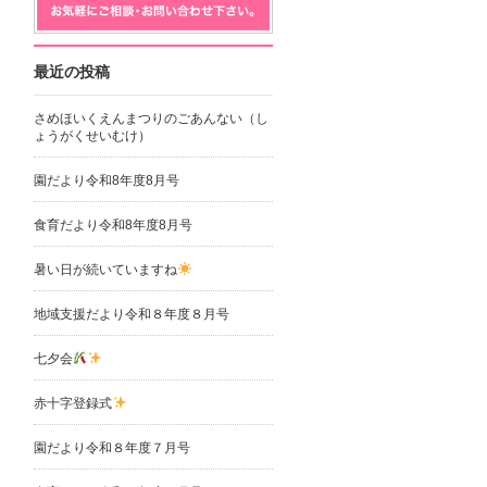
最近の投稿
さめほいくえんまつりのごあんない（し
ょうがくせいむけ）
園だより令和8年度8月号
食育だより令和8年度8月号
暑い日が続いていますね
地域支援だより令和８年度８月号
七夕会
赤十字登録式
園だより令和８年度７月号