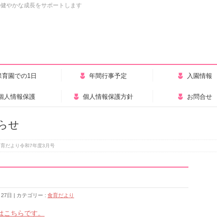
の健やかな成長をサポートします
保育園での1日
年間行事予定
入園情報
個人情報保護
個人情報保護方針
お問合せ
らせ
食育だより令和7年度3月号
月27日
カテゴリー :
食育だより
はこちらです。