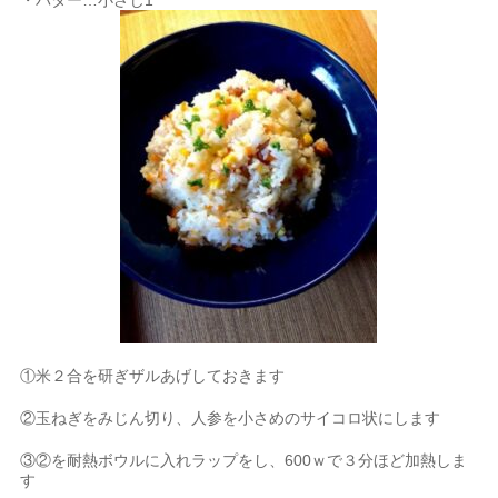
・バター…小さじ1
①米２合を研ぎザルあげしておきます
②玉ねぎをみじん切り、人参を小さめのサイコロ状にします
③②を耐熱ボウルに入れラップをし、600ｗで３分ほど加熱しま
す