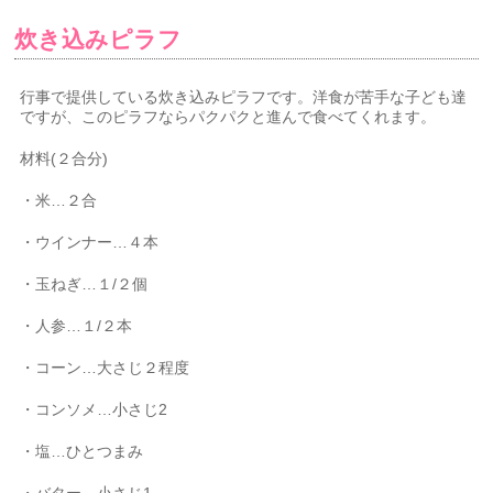
炊き込みピラフ
行事で提供している炊き込みピラフです。洋食が苦手な子ども達
ですが、このピラフならパクパクと進んで食べてくれます。
材料(２合分)
・米…２合
・ウインナー…４本
・玉ねぎ…１/２個
・人参…１/２本
・コーン…大さじ２程度
・コンソメ…小さじ2
・塩…ひとつまみ