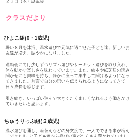
２６日（木）誕生会
クラスだより
ひよこ組
(0
・1歳児)
暑い８月を沐浴、温水遊びで元気に過ごせた子ども達。新しいお
友達が増え、賑やかになりました。
運動会に向け少しずつリズム遊びやサーキット遊びを取り入れ、
体を動かす楽しさを味わっています。また、絵本や紙芝居の読み
聞かせにも興味を持ち、静かに座って集中して聞けるようになっ
てきました。片言で自分の思いを伝えられるようになってきて
日々成長を感じます。
引き続き、いっぱい遊んで大きくたくましくなれるよう働きかけ
ていきたいと思います。
ちゅうりっぷ組
(
２歳児)
温水遊びを通し、着替えなどの身支度で、一人でできる事が増え
「できた!!」と子ども達から喜びの声がたくさん聞かれていまし