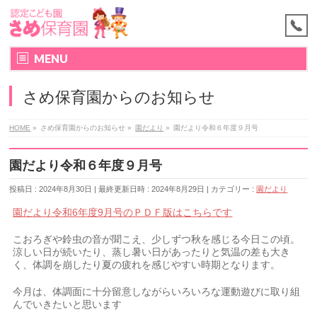
MENU
さめ保育園からのお知らせ
HOME
»
さめ保育園からのお知らせ
»
園だより
»
園だより令和６年度９月号
園だより令和６年度９月号
投稿日 : 2024年8月30日
最終更新日時 : 2024年8月29日
カテゴリー :
園だより
園だより令和6年度9月号のＰＤＦ版はこちらです
こおろぎや鈴虫の音が聞こえ、少しずつ秋を感じる今日この頃。
涼しい日が続いたり、蒸し暑い日があったりと気温の差も大き
く、体調を崩したり夏の疲れを感じやすい時期となります。
今月は、体調面に十分留意しながらいろいろな運動遊びに取り組
んでいきたいと思います