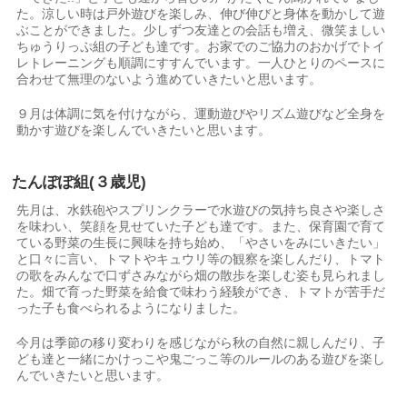
た。涼しい時は戸外遊びを楽しみ、伸び伸びと身体を動かして遊
ぶことができました。少しずつ友達との会話も増え、微笑ましい
ちゅうりっぷ組の子ども達です。お家でのご協力のおかげでトイ
レトレーニングも順調にすすんでいます。一人ひとりのペースに
合わせて無理のないよう進めていきたいと思います。
９月は体調に気を付けながら、運動遊びやリズム遊びなど全身を
動かす遊びを楽しんでいきたいと思います。
たんぽぽ組
(
３歳児)
先月は、水鉄砲やスプリンクラーで水遊びの気持ち良さや楽しさ
を味わい、笑顔を見せていた子ども達です。また、保育園で育て
ている野菜の生長に興味を持ち始め、「やさいをみにいきたい」
と口々に言い、トマトやキュウリ等の観察を楽しんだり、トマト
の歌をみんなで口ずさみながら畑の散歩を楽しむ姿も見られまし
た。畑で育った野菜を給食で味わう経験ができ、トマトが苦手だ
った子も食べられるようになりました。
今月は季節の移り変わりを感じながら秋の自然に親しんだり、子
ども達と一緒にかけっこや鬼ごっこ等のルールのある遊びを楽し
んでいきたいと思います。