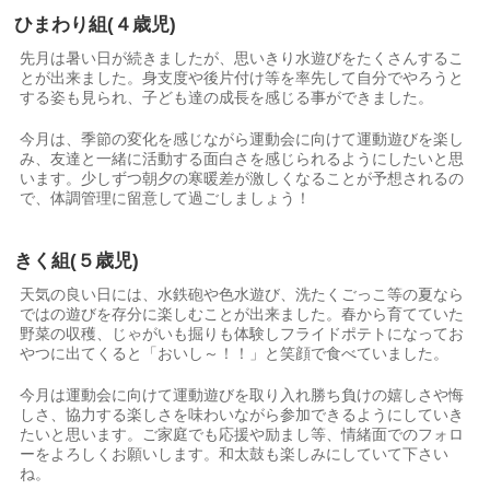
ひまわり組
(
４歳児)
先月は暑い日が続きましたが、思いきり水遊びをたくさんするこ
とが出来ました。身支度や後片付け等を率先して自分でやろうと
する姿も見られ、子ども達の成長を感じる事ができました。
今月は、季節の変化を感じながら運動会に向けて運動遊びを楽し
み、友達と一緒に活動する面白さを感じられるようにしたいと思
います。少しずつ朝夕の寒暖差が激しくなることが予想されるの
で、体調管理に留意して過ごしましょう！
きく組
(
５歳児)
天気の良い日には、水鉄砲や色水遊び、洗たくごっこ等の夏なら
ではの遊びを存分に楽しむことが出来ました。春から育てていた
野菜の収穫、じゃがいも掘りも体験しフライドポテトになってお
やつに出てくると「おいし～！！」と笑顔で食べていました。
今月は運動会に向けて運動遊びを取り入れ勝ち負けの嬉しさや悔
しさ、協力する楽しさを味わいながら参加できるようにしていき
たいと思います。ご家庭でも応援や励まし等、情緒面でのフォロ
ーをよろしくお願いします。和太鼓も楽しみにしていて下さい
ね。