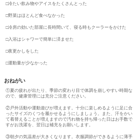
□冷たい飲み物やアイスをたくさんとった
□野菜はほとんど食べなかった
□冷房の効いた部屋に長時間いて、寝る時もクーラーをかけた
□入浴はシャワーで簡単に済ませた
□夜更かしをした
□運動量が少なかった
おねがい
①夏の疲れが出たり、季節の変わり目で体調を崩しやすい時期な
ので、健康管理には充分ご注意ください。
②戸外活動や運動遊びが増えます。十分に楽しめるように足に合
ったサイズのくつを履かせるようにしましょう。また、汗をかい
て着替えることが増えますので汚れ物を持ち帰った日はお手数で
すがお洗濯を、翌日は補充をお願いします。
③朝夕の気温差が大きくなります。衣服調節ができるように薄手