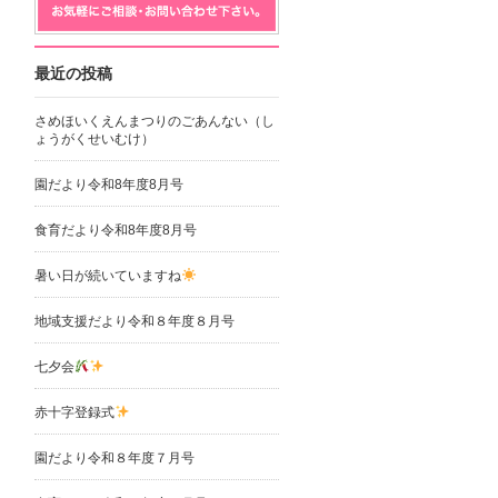
最近の投稿
さめほいくえんまつりのごあんない（し
ょうがくせいむけ）
園だより令和8年度8月号
食育だより令和8年度8月号
暑い日が続いていますね
地域支援だより令和８年度８月号
七夕会
赤十字登録式
園だより令和８年度７月号