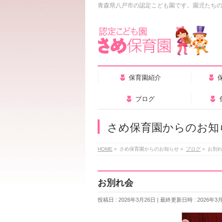
青森県八戸市の認定こども園です。園児たち
保育園紹介
ブログ
さめ保育園からのお知
HOME
»
さめ保育園からのお知らせ
»
ブログ
»
お別
お別れ会
投稿日 : 2026年3月26日
最終更新日時 : 2026年3