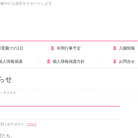
の健やかな成長をサポートします
保育園での1日
年間行事予定
入園情報
個人情報保護
個人情報保護方針
お問合せ
らせ
しい豆まき会
7日
カテゴリー :
ブログ
児たち。