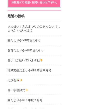
最近の投稿
さめほいくえんまつりのごあんない（し
ょうがくせいむけ）
園だより令和8年度8月号
食育だより令和8年度8月号
暑い日が続いていますね
地域支援だより令和８年度８月号
七夕会
赤十字登録式
園だより令和８年度７月号