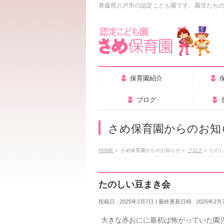
青森県八戸市の認定こども園です。園児たち
保育園紹介
ブログ
さめ保育園からのお知
HOME
»
さめ保育園からのお知らせ
»
ブログ
»
たの
たのしい豆まき会
投稿日 : 2025年2月7日
最終更新日時 : 2025年2月
大きな赤おにに最初は怖がっていた園